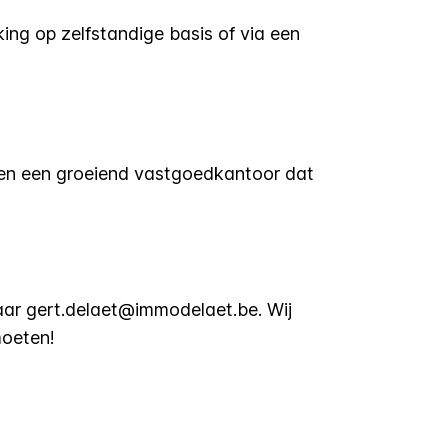
ng op zelfstandige basis of via een
n een groeiend vastgoedkantoor dat
naar
gert.delaet@immodelaet.be
. Wij
moeten!