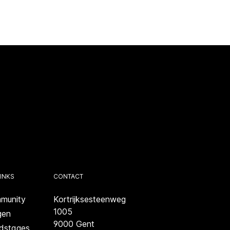
INKS
CONTACT
munity
Kortrijksesteenweg
1005
gen
9000 Gent
dstages