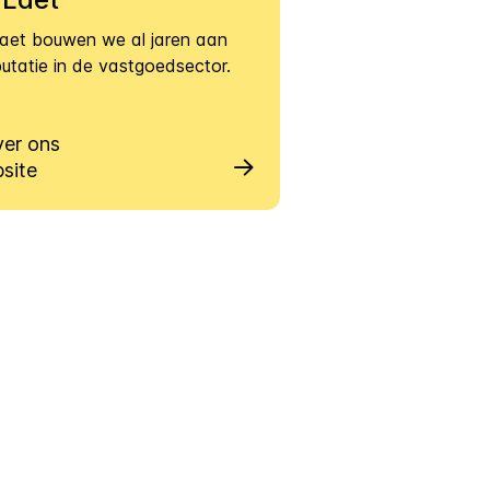
aet bouwen we al jaren aan
putatie in de vastgoedsector.
ver ons
site