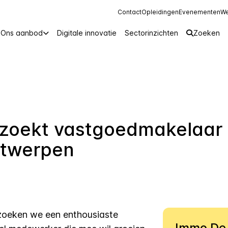
Contact
Opleidingen
Evenementen
We
Ons aanbod
Digitale innovatie
Sectorinzichten
Zoeken
zoekt vastgoedmakelaar 
ntwerpen
 zoeken we een enthousiaste
Immo De