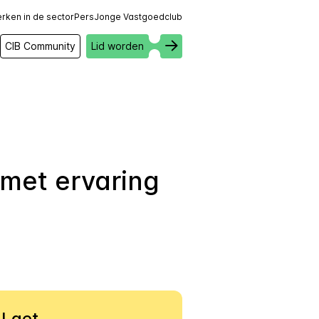
rken in de sector
Pers
Jonge Vastgoedclub
CIB Community
Lid worden
met ervaring
 Laet