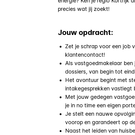
energie? Ken je regio Kortrijk
precies wat jij zoekt!
Jouw opdracht:
Zet je schrap voor een job v
klantencontact!
Als vastgoedmakelaar ben ji
dossiers, van begin tot eind
Het avontuur begint met st
intakegesprekken vastlegt b
Met jouw gedegen vastgoed
je in no time een eigen port
Je stelt een nauwe opvolgi
voorop en garandeert op de
Naast het leiden van huisbe