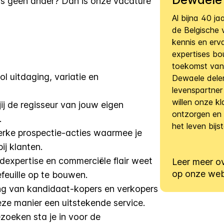
 als geen ander? Dan is onze vacature
Al bijna 40 ja
de Belgische 
kennis en erv
expertises b
toekomst van 
ol uitdaging, variatie en
Dewaele delen
levenspartner 
willen onze k
j de regisseur van jouw eigen
ontzorgen en 
.
het leven bij
erke prospectie-acties waarmee je
ij klanten.
expertise en commerciële flair weet
Leer meer o
op onze web
efeuille op te bouwen.
ng van kandidaat-kopers en verkopers
ze manier een uitstekende service.
zoeken sta je in voor de