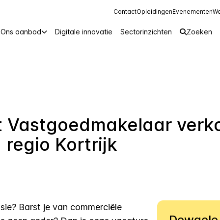
Contact
Opleidingen
Evenementen
We
Ons aanbod
Digitale innovatie
Sectorinzichten
Zoeken
t Vastgoedmakelaar verk
regio Kortrijk
sie? Barst je van commerciële
Dewaele