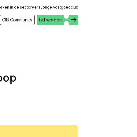
rken in de sector
Pers
Jonge Vastgoedclub
CIB Community
Lid worden
oop