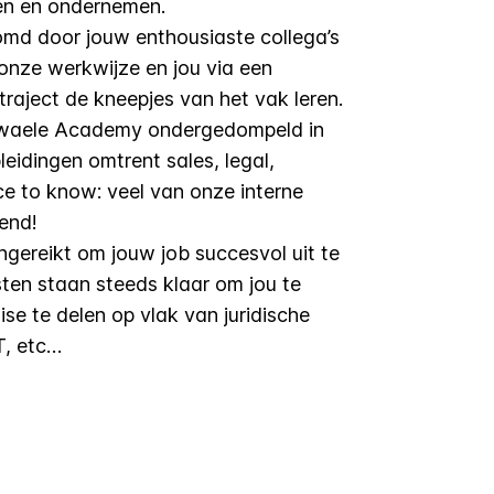
nen en ondernemen.
omd door jouw enthousiaste collega’s
onze werkwijze en jou via een
traject de kneepjes van het vak leren.
ewaele Academy ondergedompeld in
eidingen omtrent sales, legal,
e to know: veel van onze interne
kend!
angereikt om jouw job succesvol uit te
ten staan steeds klaar om jou te
se te delen op vlak van juridische
T, etc…