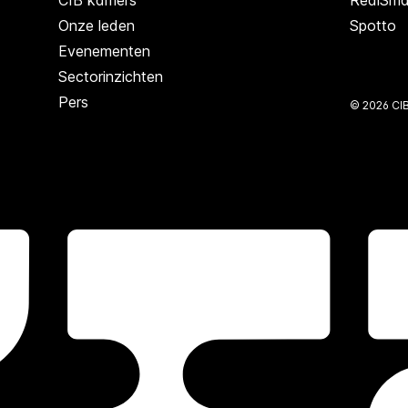
CIB kamers
RealSma
Onze leden
Spotto
Evenementen
Sectorinzichten
Pers
© 2026 CI