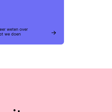
eer weten over
at we doen