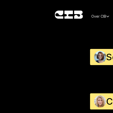
Over CIB
S
C