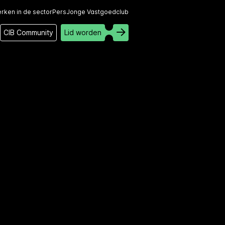
rken in de sector
Pers
Jonge Vastgoedclub
CIB Community
Lid worden