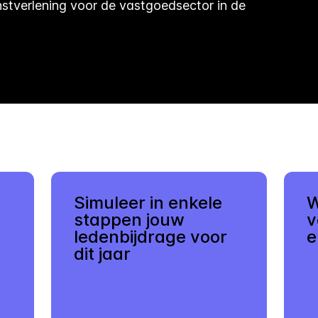
stverlening voor de vastgoedsector in de
Simuleer in enkele
W
stappen jouw
v
ledenbijdrage voor
e
dit jaar