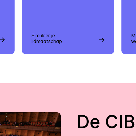
Simuleer je
M
lidmaatschap
w
De CIB